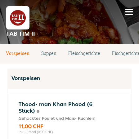
TAB TIM II
Vorspeisen
Suppen
Fleischgerichte
Fischgericht
Vorspeisen
Thood- man Khan Phood (6
Stück)
Gehacktes Poulet und Mais- Küchlein
11,00 CHF
inkl. Pfand (0,00 CHF)